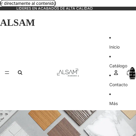
Ir directamente al contenido
LÍDERES EN ACABADOS DE ALTA CALIDAD
ALSAM
Inicio
Catálogo
Total 
artícul
en el
carrit
0
Contacto
Más