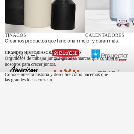
TINACOS
CALENTADORES
Creamos productos que funcionan mejor y duran más.
GRANDES HISTORIASㅤㅤㅤㅤGRANDES MARCAS
ㅤㅤㅤㅤㅤㅤㅤㅤㅤㅤㅤㅤㅤㅤㅤㅤㅤㅤㅤㅤㅤㅤㅤㅤㅤㅤㅤㅤOrgullosos de trabajar junto a grandes marcas que confían en
nosotros para crecer juntos.
Conoce nuestra historia y descubre cómo hacemos que
las grandes ideas crezcan.